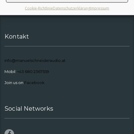
ein kurzes Mail
und wir können uns gerne über gemeinsame
Cookie-Richtlinie
Datenschutzerklärung
Impressum
zukünftige Projekte unterhalten.
Kontakt
info@manuelschneideraudio.at
Mobil:
+43 680 2367559
Join us on
Facebook
Social Networks