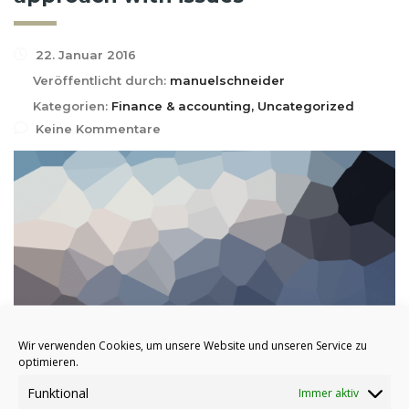
22. Januar 2016
Veröffentlicht durch:
manuelschneider
Kategorien:
Finance & accounting, Uncategorized
Keine Kommentare
Wir verwenden Cookies, um unsere Website und unseren Service zu
optimieren.
Says Morgan Fraud, the author of The Thinking Corporation,
Funktional
Immer aktiv
“Given that we are all capable of contributing new ideas, the