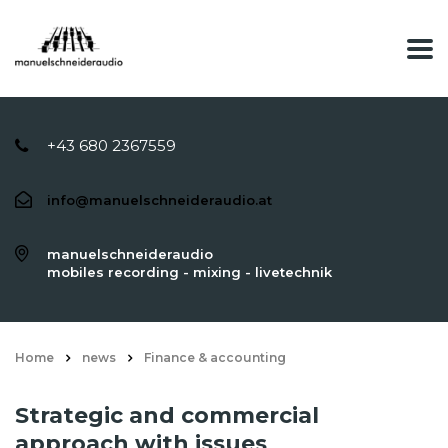
+43 680 2367559
info@manuelschneideraudio.at
manuelschneideraudio
mobiles recording - mixing - livetechnik
Home
news
Finance & accounting
Strategic and commercial
approach with issues