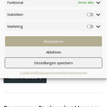
Funktional
Immer aktiv
Statistiken
Deputy Principal Construction
Marketing
Manager
Akzeptieren
8. Januar 2016
Veröffentlicht durch:
manuelschneider
Ablehnen
Kategorien:
Einstellungen speichern
Keine Kommentare
Cookie-Richtlinie
Datenschutzerklärung
Impressum
mehr erfahren: