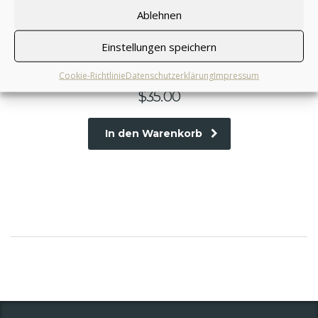
Ablehnen
Einstellungen speichern
The art of the deal
von manuelschneider
Cookie-Richtlinie
Datenschutzerklärung
Impressum
$
35.00
In den Warenkorb