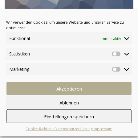
Wir verwenden Cookies, um unsere Website und unseren Service zu
optimieren.
This allows us to specialize in all dimensions of trades and
Funktional
stocks, because we have a specialist within the team for
Immer aktiv
every scenario.
Statistiken
mehr erfahren:
Marketing
Akzeptieren
Ablehnen
Financial Projections
Einstellungen speichern
14. Januar 2016
Cookie-Richtlinie
Datenschutzerklärung
Impressum
Veröffentlicht durch:
manuelschneider