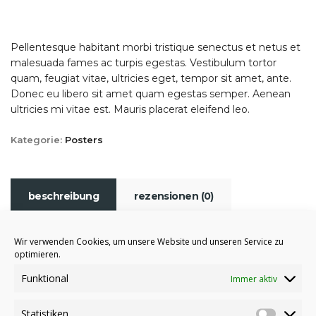
Pellentesque habitant morbi tristique senectus et netus et
malesuada fames ac turpis egestas. Vestibulum tortor
quam, feugiat vitae, ultricies eget, tempor sit amet, ante.
Donec eu libero sit amet quam egestas semper. Aenean
ultricies mi vitae est. Mauris placerat eleifend leo.
Kategorie:
Posters
beschreibung
rezensionen (0)
Wir verwenden Cookies, um unsere Website und unseren Service zu
Pellentesque habitant morbi tristique senectus
optimieren.
et netus et malesuada fames ac turpis egestas.
Vestibulum tortor quam, feugiat vitae, ultricies
Funktional
Immer aktiv
eget, tempor sit amet, ante. Donec eu libero sit
amet quam egestas semper. Aenean ultricies
Statistiken