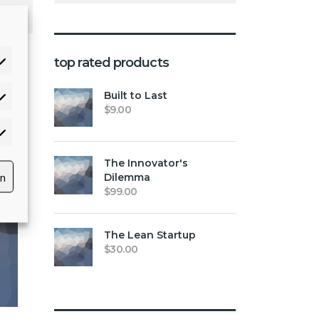
top rated products
Built to Last
$
9.00
The Innovator's
rn
Dilemma
$
99.00
The Lean Startup
$
30.00