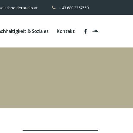
elschneideraudio.at
+43 680 2367559
chhaltigkeit & Soziales
Kontakt