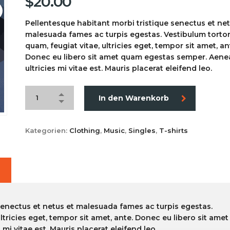
$
20.00
Pellentesque habitant morbi tristique senectus et net
malesuada fames ac turpis egestas. Vestibulum torto
quam, feugiat vitae, ultricies eget, tempor sit amet, an
Donec eu libero sit amet quam egestas semper. Aen
ultricies mi vitae est. Mauris placerat eleifend leo.
In den Warenkorb
Kategorien:
Clothing
,
Music
,
Singles
,
T-shirts
senectus et netus et malesuada fames ac turpis egestas.
ltricies eget, tempor sit amet, ante. Donec eu libero sit amet
i vitae est. Mauris placerat eleifend leo.