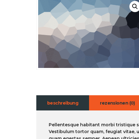
beschreibung
rezensionen (0)
Pellentesque habitant morbi tristique 
Vestibulum tortor quam, feugiat vitae, u
quam egestas semper. Aenean ultricies m