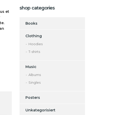
shop categories
us et
r
te.
Books
ean
Clothing
Hoodies
T-shirts
Music
Albums
Singles
Posters
Unkategorisiert